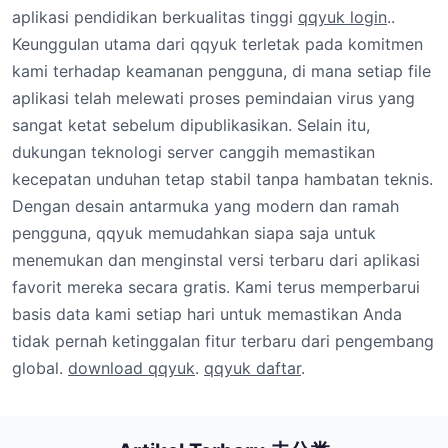
aplikasi pendidikan berkualitas tinggi
qqyuk login
..
Keunggulan utama dari qqyuk terletak pada komitmen
kami terhadap keamanan pengguna, di mana setiap file
aplikasi telah melewati proses pemindaian virus yang
sangat ketat sebelum dipublikasikan. Selain itu,
dukungan teknologi server canggih memastikan
kecepatan unduhan tetap stabil tanpa hambatan teknis.
Dengan desain antarmuka yang modern dan ramah
pengguna, qqyuk memudahkan siapa saja untuk
menemukan dan menginstal versi terbaru dari aplikasi
favorit mereka secara gratis. Kami terus memperbarui
basis data kami setiap hari untuk memastikan Anda
tidak pernah ketinggalan fitur terbaru dari pengembang
global.
download qqyuk
.
qqyuk daftar
.