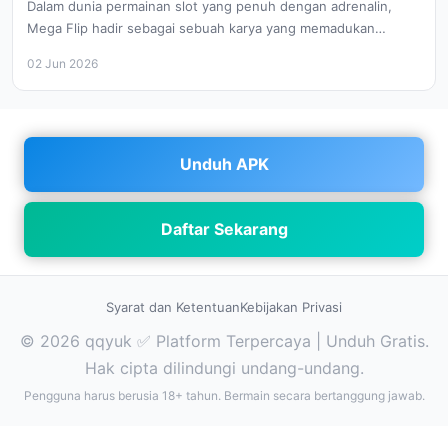
Dalam dunia permainan slot yang penuh dengan adrenalin,
Mega Flip hadir sebagai sebuah karya yang memadukan
estetika retro klasik dengan...
02 Jun 2026
Unduh APK
Daftar Sekarang
Syarat dan Ketentuan
Kebijakan Privasi
© 2026 qqyuk ✅ Platform Terpercaya | Unduh Gratis.
Hak cipta dilindungi undang-undang.
Pengguna harus berusia 18+ tahun. Bermain secara bertanggung jawab.