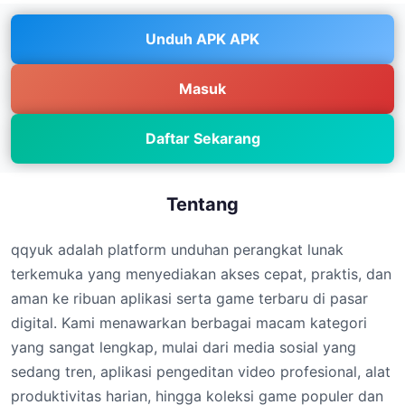
Unduh APK APK
Masuk
Daftar Sekarang
Tentang
qqyuk adalah platform unduhan perangkat lunak
terkemuka yang menyediakan akses cepat, praktis, dan
aman ke ribuan aplikasi serta game terbaru di pasar
digital. Kami menawarkan berbagai macam kategori
yang sangat lengkap, mulai dari media sosial yang
sedang tren, aplikasi pengeditan video profesional, alat
produktivitas harian, hingga koleksi game populer dan