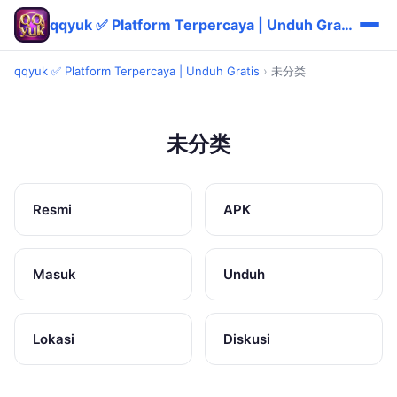
qqyuk ✅ Platform Terpercaya | Unduh Gratis
qqyuk ✅ Platform Terpercaya | Unduh Gratis
›
未分类
未分类
Resmi
APK
Masuk
Unduh
Lokasi
Diskusi