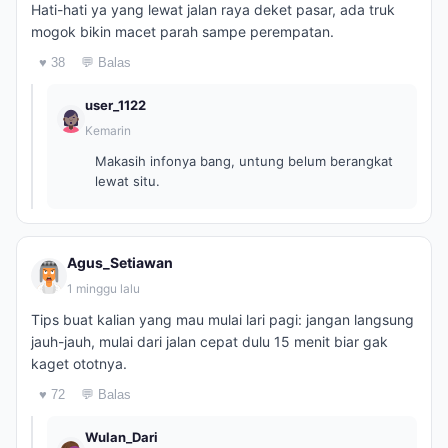
Hati-hati ya yang lewat jalan raya deket pasar, ada truk
mogok bikin macet parah sampe perempatan.
♥ 38
💬 Balas
user_1122
Kemarin
Makasih infonya bang, untung belum berangkat
lewat situ.
Agus_Setiawan
1 minggu lalu
Tips buat kalian yang mau mulai lari pagi: jangan langsung
jauh-jauh, mulai dari jalan cepat dulu 15 menit biar gak
kaget ototnya.
♥ 72
💬 Balas
Wulan_Dari