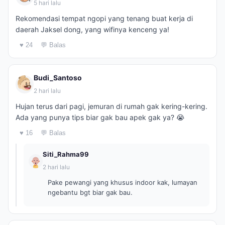
5 hari lalu
Rekomendasi tempat ngopi yang tenang buat kerja di
daerah Jaksel dong, yang wifinya kenceng ya!
♥ 24
💬 Balas
Budi_Santoso
2 hari lalu
Hujan terus dari pagi, jemuran di rumah gak kering-kering.
Ada yang punya tips biar gak bau apek gak ya? 😭
♥ 16
💬 Balas
Siti_Rahma99
2 hari lalu
Pake pewangi yang khusus indoor kak, lumayan
ngebantu bgt biar gak bau.