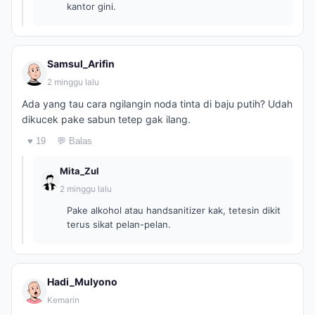
kantor gini.
Samsul_Arifin
2 minggu lalu
Ada yang tau cara ngilangin noda tinta di baju putih? Udah
dikucek pake sabun tetep gak ilang.
♥ 19
💬 Balas
Mita_Zul
2 minggu lalu
Pake alkohol atau handsanitizer kak, tetesin dikit
terus sikat pelan-pelan.
Hadi_Mulyono
Kemarin