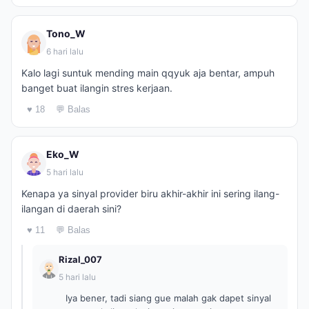
Tono_W
6 hari lalu
Kalo lagi suntuk mending main qqyuk aja bentar, ampuh
banget buat ilangin stres kerjaan.
♥ 18
💬 Balas
Eko_W
5 hari lalu
Kenapa ya sinyal provider biru akhir-akhir ini sering ilang-
ilangan di daerah sini?
♥ 11
💬 Balas
Rizal_007
5 hari lalu
Iya bener, tadi siang gue malah gak dapet sinyal