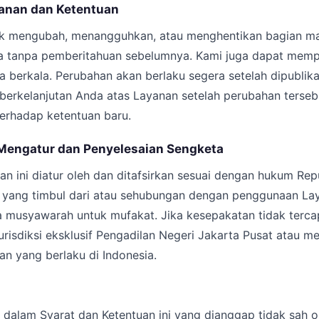
yanan dan Ketentuan
k mengubah, menangguhkan, atau menghentikan bagian ma
a tanpa pemberitahuan sebelumnya. Kami juga dapat memp
ra berkala. Perubahan akan berlaku segera setelah dipublika
berkelanjutan Anda atas Layanan setelah perubahan terse
erhadap ketentuan baru.
Mengatur dan Penyelesaian Sengketa
an ini diatur oleh dan ditafsirkan sesuai dengan hukum Repu
an yang timbul dari atau sehubungan dengan penggunaan L
a musyawarah untuk mufakat. Jika kesepakatan tidak tercap
risdiksi eksklusif Pengadilan Negeri Jakarta Pusat atau mel
an yang berlaku di Indonesia.
 dalam Syarat dan Ketentuan ini yang dianggap tidak sah o