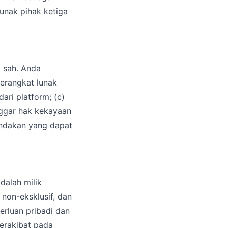
 lunak pihak ketiga
 sah. Anda
perangkat lunak
ri platform; (c)
ggar hak kekayaan
tindakan yang dapat
dalah milik
 non-eksklusif, dan
rluan pribadi dan
berakibat pada