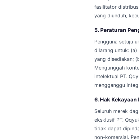
fasilitator distrib
yang diunduh, kecua
5. Peraturan Pe
Pengguna setuju u
dilarang untuk: (a
yang disediakan; (
Mengunggah konten
intelektual PT. Qq
mengganggu integri
6. Hak Kekayaan 
Seluruh merek daga
eksklusif PT. Qqyu
tidak dapat dipin
non-komersial. Pen