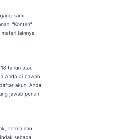
agang kami.
nan. "Konten"
 materi lainnya
18 tahun atau
ka Anda di bawah
daftar akun, Anda
gung jawab penuh
ak, permainan
tindak sebagai