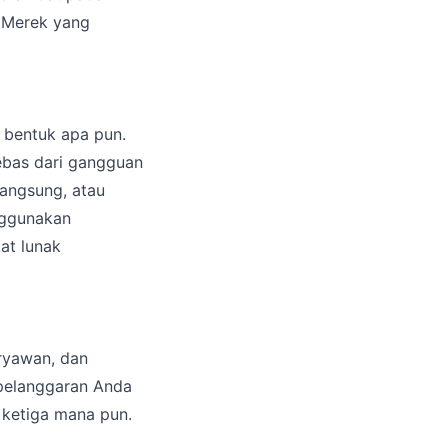
 Merek yang
 bentuk apa pun.
ebas dari gangguan
langsung, atau
nggunakan
at lunak
ryawan, dan
 pelanggaran Anda
 ketiga mana pun.