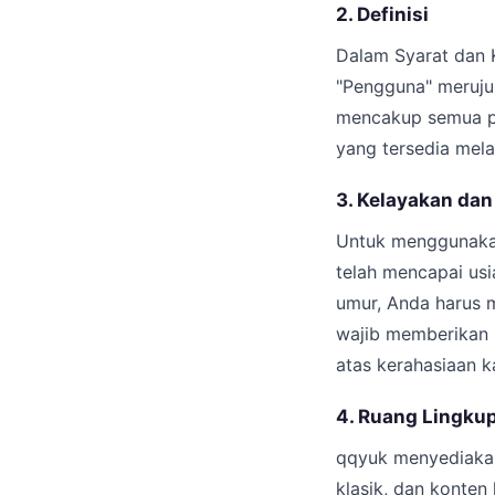
2. Definisi
Dalam Syarat dan 
"Pengguna" meruju
mencakup semua per
yang tersedia mela
3. Kelayakan da
Untuk menggunakan
telah mencapai us
umur, Anda harus m
wajib memberikan i
atas kerahasiaan k
4. Ruang Lingku
qqyuk menyediakan
klasik, dan konten