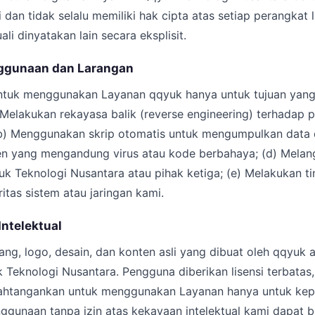
usi dan tidak selalu memiliki hak cipta atas setiap perangkat
li dinyatakan lain secara eksplisit.
nggunaan dan Larangan
ntuk menggunakan Layanan qqyuk hanya untuk tujuan yang
) Melakukan rekayasa balik (reverse engineering) terhadap 
b) Menggunakan skrip otomatis untuk mengumpulkan data da
 yang mengandung virus atau kode berbahaya; (d) Melan
yuk Teknologi Nusantara atau pihak ketiga; (e) Melakukan 
tas sistem atau jaringan kami.
Intelektual
ng, logo, desain, dan konten asli yang dibuat oleh qqyuk a
k Teknologi Nusantara. Pengguna diberikan lisensi terbatas,
dahtangankan untuk menggunakan Layanan hanya untuk kepe
ggunaan tanpa izin atas kekayaan intelektual kami dapat 