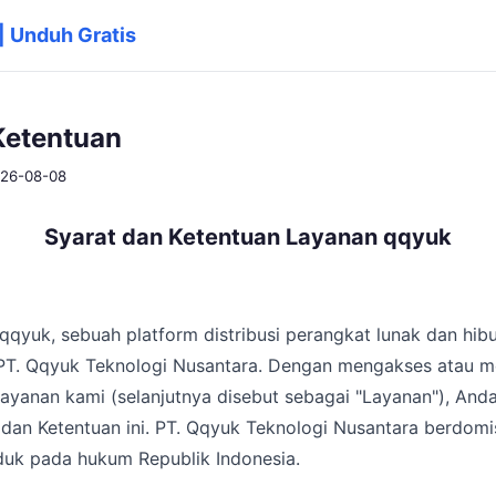
| Unduh Gratis
Ketentuan
2026-08-08
Syarat dan Ketentuan Layanan qqyuk
qqyuk, sebuah platform distribusi perangkat lunak dan hibu
 PT. Qqyuk Teknologi Nusantara. Dengan mengakses atau m
 layanan kami (selanjutnya disebut sebagai "Layanan"), Anda
 dan Ketentuan ini. PT. Qqyuk Teknologi Nusantara berdomisi
duk pada hukum Republik Indonesia.