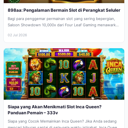
898aa: Pengalaman Bermain Slot di Perangkat Seluler
Bagi para penggemar permainan slot yang sering bepergian,
Saloon Showdown 10,000x dari Four Leaf Gaming menawarkan
pengalaman bermain yang sangat...
02 Jul 2026
Siapa yang Akan Menikmati Slot Inca Queen?
Panduan Pemain – 333v
Siapa yang Cocok Memainkan Inca Queen? Jika Anda sedang
mencari hiburan santai di sela-sela waktu istirahat, Inca Queen