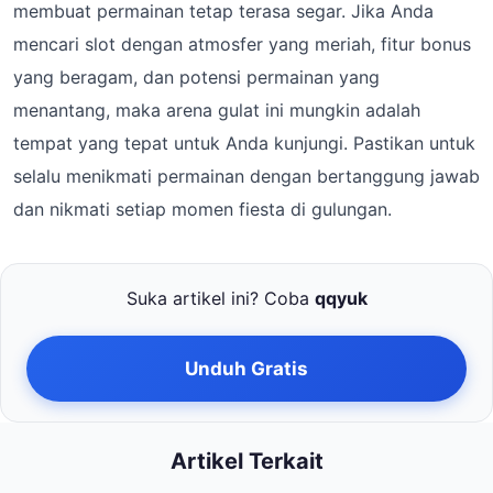
membuat permainan tetap terasa segar. Jika Anda
mencari slot dengan atmosfer yang meriah, fitur bonus
yang beragam, dan potensi permainan yang
menantang, maka arena gulat ini mungkin adalah
tempat yang tepat untuk Anda kunjungi. Pastikan untuk
selalu menikmati permainan dengan bertanggung jawab
dan nikmati setiap momen fiesta di gulungan.
Suka artikel ini? Coba
qqyuk
Unduh Gratis
Artikel Terkait