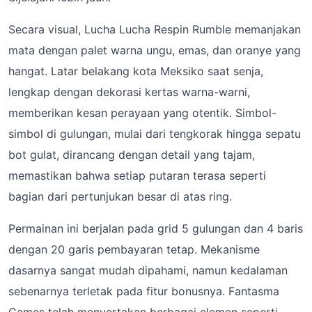
Secara visual, Lucha Lucha Respin Rumble memanjakan
mata dengan palet warna ungu, emas, dan oranye yang
hangat. Latar belakang kota Meksiko saat senja,
lengkap dengan dekorasi kertas warna-warni,
memberikan kesan perayaan yang otentik. Simbol-
simbol di gulungan, mulai dari tengkorak hingga sepatu
bot gulat, dirancang dengan detail yang tajam,
memastikan bahwa setiap putaran terasa seperti
bagian dari pertunjukan besar di atas ring.
Permainan ini berjalan pada grid 5 gulungan dan 4 baris
dengan 20 garis pembayaran tetap. Mekanisme
dasarnya sangat mudah dipahami, namun kedalaman
sebenarnya terletak pada fitur bonusnya. Fantasma