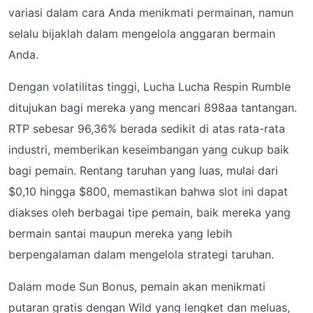
variasi dalam cara Anda menikmati permainan, namun
selalu bijaklah dalam mengelola anggaran bermain
Anda.
Dengan volatilitas tinggi, Lucha Lucha Respin Rumble
ditujukan bagi mereka yang mencari 898aa tantangan.
RTP sebesar 96,36% berada sedikit di atas rata-rata
industri, memberikan keseimbangan yang cukup baik
bagi pemain. Rentang taruhan yang luas, mulai dari
$0,10 hingga $800, memastikan bahwa slot ini dapat
diakses oleh berbagai tipe pemain, baik mereka yang
bermain santai maupun mereka yang lebih
berpengalaman dalam mengelola strategi taruhan.
Dalam mode Sun Bonus, pemain akan menikmati
putaran gratis dengan Wild yang lengket dan meluas,