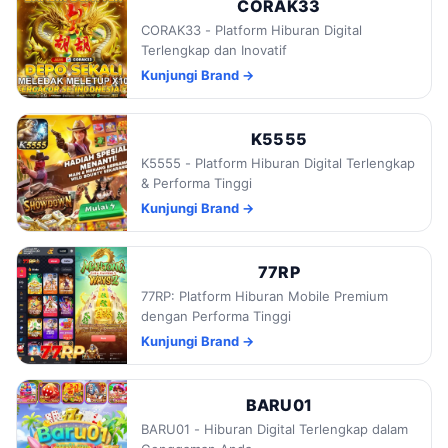
CORAK33
CORAK33 - Platform Hiburan Digital
Terlengkap dan Inovatif
Kunjungi Brand →
K5555
K5555 - Platform Hiburan Digital Terlengkap
& Performa Tinggi
Kunjungi Brand →
77RP
77RP: Platform Hiburan Mobile Premium
dengan Performa Tinggi
Kunjungi Brand →
BARU01
BARU01 - Hiburan Digital Terlengkap dalam